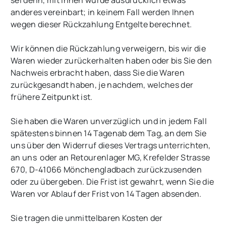
sei denn, mit Ihnen wurde ausdrücklich etwas
anderes vereinbart; in keinem Fall werden Ihnen
wegen dieser Rückzahlung Entgelte berechnet.
Wir können die Rückzahlung verweigern, bis wir die
Waren wieder zurückerhalten haben oder bis Sie den
Nachweis erbracht haben, dass Sie die Waren
zurückgesandt haben, je nachdem, welches der
frühere Zeitpunkt ist.
Sie haben die Waren unverzüglich und in jedem Fall
spätestens binnen 14
Tagen
ab dem Tag, an dem Sie
uns über den Widerruf dieses Vertrags unterrichten,
an uns
oder an Retourenlager MG, Krefelder Strasse
670, D-41066 Mönchengladbach
zurückzusenden
oder zu übergeben. Die Frist ist gewahrt, wenn Sie die
Waren vor Ablauf der Frist von
14 Tagen
absenden.
Sie tragen die unmittelbaren Kosten der